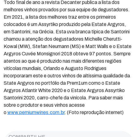
Todo final de ano a revista Decanter publica a lista dos
melhores vinhos provados por sua equipe de degustadores.
Em 2021, a lista dos melhores traz entre os primeiros
colocados é um Assyrtiko produzido pela Estate Argyros,
em Santorini, na Grécia. Esta uva branca típica de Santorini
chamou a atenção dos degustadores Michelle Cherutti-
Kowal (MW), Stefan Neumann (MS) e Matt Walls e o Estate
Argyros Cuvée Monsignori 2018 obteve 97 pontos. Sempre
atentos ao que é produzido nas mais diferentes regiões
vitícolas mundiais, Orlando e Augusto Rodrigues
incorporaram este e outros vinhos de altíssima qualidade da
State Argyros no portfólio da Prem1um como o Estate
Argyros Atlantir White 2020 e o Estate Argyros Assyrtiko
Santorini 2020, carro-chefe da vinícola. Para saber mais
sobre o produtor e seus vinhos acesse
o
www.pemiumwines.com.br
. (Foto reprodução internet)
COMPARTILHE