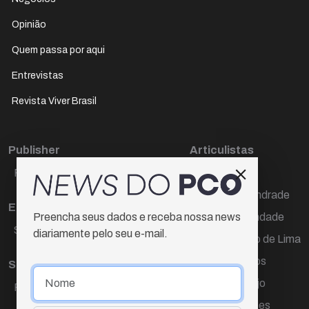
Opinião
Quem passa por aqui
Entrevistas
Revista Viver Brasil
Publisher
Articulistas
Paulo Cesar de Oliveira
Décio Freire
Dr Marcos Andrade
Editora Chefe
Hamilton Trindade
Preencha seus dados e receba nossa news
Sueli Cotta
diariamente pelo seu e-mail.
Igor Carvalho de Lima
Mario Campos
Sub-editora
Renata Araújo
Raquel Ayres
Wagner Gomes