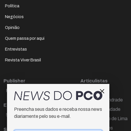
Política
Negócios
Opinião
Quem passa por aqui
Entrevistas
Revista Viver Brasil
Publisher
Articulistas
Paulo Cesar de Oliveira
Décio Freire
Dr Marcos Andrade
Editora Chefe
Hamilton Trindade
Preencha seus dados e receba nossa news
Sueli Cotta
diariamente pelo seu e-mail.
Igor Carvalho de Lima
Mario Campos
Sub-editora