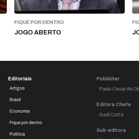
FIQUE POR DENTRO
FI
JOGO ABERTO
J
Editoriais
Publisher
Artigos
Paulo Cesar de Oli
Brasil
Editora Chefe
Economia
Sueli Cotta
Fique por dentro
Sub-editora
Política