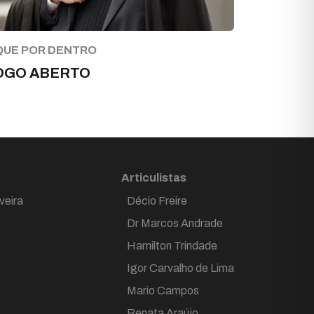
QUE POR DENTRO
OGO ABERTO
Articulistas
veira
Décio Freire
Dr Marcos Andrade
Hamilton Trindade
Igor Carvalho de Lima
Mario Campos
Renata Araújo