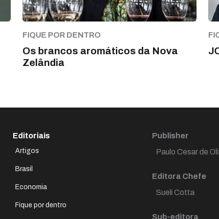
FIQUE POR DENTRO
FI
Os brancos aromáticos da Nova
J
Zelândia
Editoriais
Publisher
Artigos
Paulo Cesar de Oli
Brasil
Editora Chefe
Economia
Sueli Cotta
Fique por dentro
Sub-editora