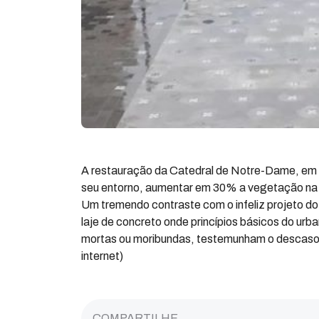
A restauração da Catedral de Notre-Dame, em P
seu entorno, aumentar em 30% a vegetação na ár
Um tremendo contraste com o infeliz projeto d
laje de concreto onde princípios básicos do urb
mortas ou moribundas, testemunham o descaso 
internet)
COMPARTILHE