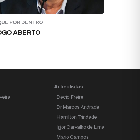
QUE POR DENTRO
OGO ABERTO
Articulistas
veira
Décio Freire
Dr Marcos Andrade
Hamilton Trindade
Igor Carvalho de Lima
Mario Campos