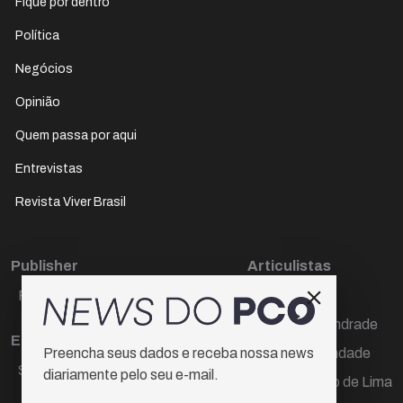
Fique por dentro
Política
Negócios
Opinião
Quem passa por aqui
Entrevistas
Revista Viver Brasil
Publisher
Articulistas
Paulo Cesar de Oliveira
Décio Freire
Dr Marcos Andrade
Editora Chefe
Hamilton Trindade
Preencha seus dados e receba nossa news
Sueli Cotta
diariamente pelo seu e-mail.
Igor Carvalho de Lima