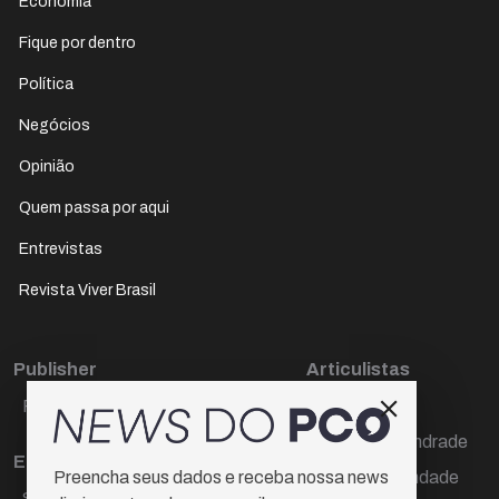
Economia
Fique por dentro
Política
Negócios
Opinião
Quem passa por aqui
Entrevistas
Revista Viver Brasil
Publisher
Articulistas
Paulo Cesar de Oliveira
Décio Freire
Dr Marcos Andrade
Editora Chefe
Hamilton Trindade
Preencha seus dados e receba nossa news
Sueli Cotta