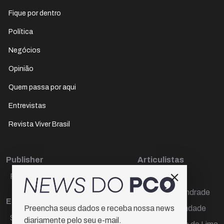
Fique por dentro
Política
Negócios
Opinião
Quem passa por aqui
Entrevistas
Revista Viver Brasil
Publisher
Articulistas
Paulo Cesar de Oliveira
Décio Freire
Dr Marcos Andrade
Editora Chefe
Hamilton Trindade
Preencha seus dados e receba nossa news
Sueli Cotta
diariamente pelo seu e-mail.