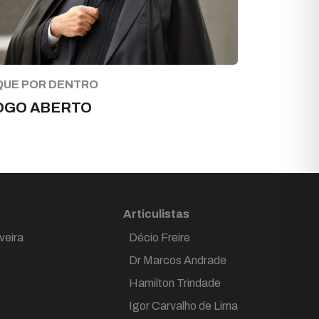
QUE POR DENTRO
OGO ABERTO
Articulistas
veira
Décio Freire
Dr Marcos Andrade
Hamilton Trindade
Igor Carvalho de Lima