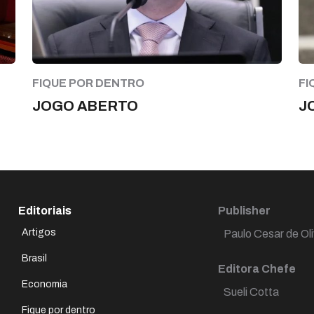
FIQUE POR DENTRO
FI
JOGO ABERTO
J
Editoriais
Publisher
Artigos
Paulo Cesar de Oli
Brasil
Editora Chefe
Economia
Sueli Cotta
Fique por dentro