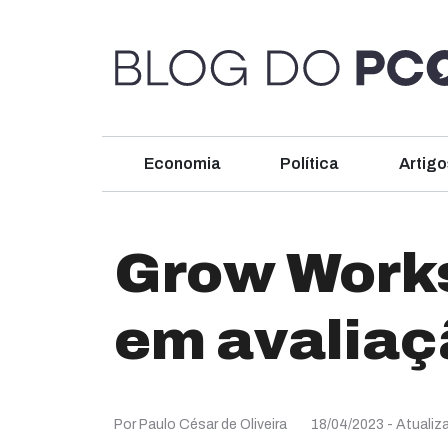
Economia
Política
Artigo
Grow Work
em avaliaç
Por Paulo César de Oliveira
18/04/2023
- Atualiz