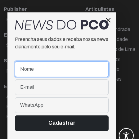
Publisher
Articulistas
Paulo Cesar de Oliveira
Décio Freire
Dr Marcos Andrade
Editora Chefe
Hamilton Trindade
Preencha seus dados e receba nossa news
Sueli Cotta
diariamente pelo seu e-mail.
Igor Carvalho de Lima
Mario Campos
Sub-editora
Renata Araújo
Raquel Ayres
Wagner Gomes
Equipe
Ana Lúcia Cortez
Eliane Hardy
Fernando Torres