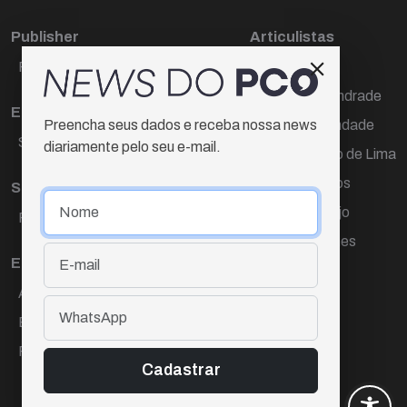
Publisher
Articulistas
Paulo Cesar de Oliveira
Décio Freire
Dr Marcos Andrade
Editora Chefe
Hamilton Trindade
Preencha seus dados e receba nossa news
Sueli Cotta
diariamente pelo seu e-mail.
Igor Carvalho de Lima
Mario Campos
Sub-editora
Renata Araújo
Raquel Ayres
Wagner Gomes
Equipe
Ana Lúcia Cortez
Eliane Hardy
Fernando Torres