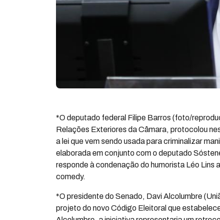
*O deputado federal Filipe Barros (foto/reprod
Relações Exteriores da Câmara, protocolou nest
a lei que vem sendo usada para criminalizar mani
elaborada em conjunto com o deputado Sóstenes
responde à condenação do humorista Léo Lins a
comedy.
*O presidente do Senado, Davi Alcolumbre (União
projeto do novo Código Eleitoral que estabelec
Alcolumbre, a iniciativa representaria um retro