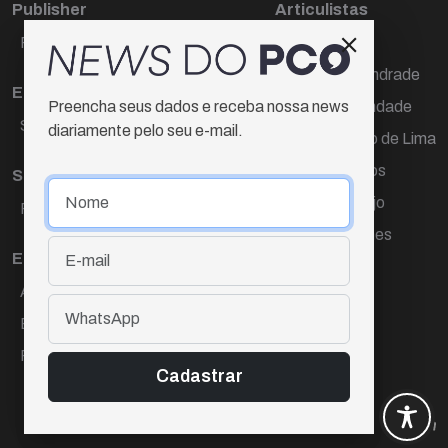
Publisher
Articulistas
Paulo Cesar de Oliveira
Décio Freire
Dr Marcos Andrade
Editora Chefe
Hamilton Trindade
Preencha seus dados e receba nossa news
Sueli Cotta
diariamente pelo seu e-mail.
Igor Carvalho de Lima
Mario Campos
Sub-editora
Renata Araújo
Raquel Ayres
Wagner Gomes
Equipe
Ana Lúcia Cortez
Eliane Hardy
Fernando Torres