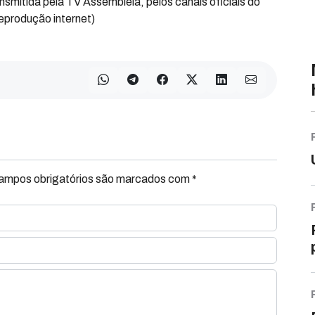
nsmitida pela TV Assembleia, pelos canais oficiais do
eprodução internet)
Campos obrigatórios são marcados com *