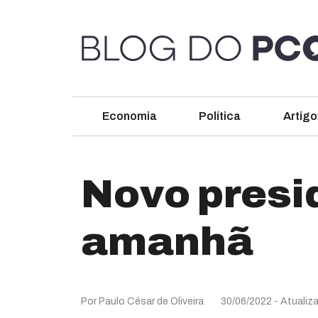
Economia
Política
Artigo
Novo presi
amanhã
Por Paulo César de Oliveira
30/06/2022
- Atualiz