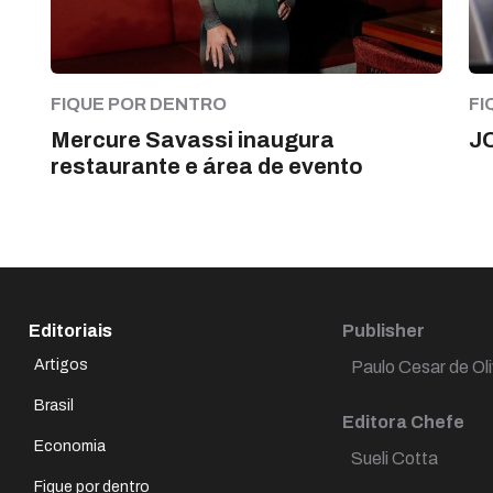
FIQUE POR DENTRO
FI
Mercure Savassi inaugura
J
restaurante e área de evento
Editoriais
Publisher
Artigos
Paulo Cesar de Oli
Brasil
Editora Chefe
Economia
Sueli Cotta
Fique por dentro