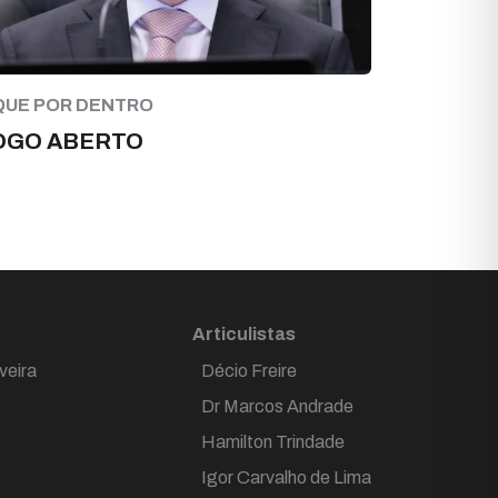
QUE POR DENTRO
OGO ABERTO
Articulistas
veira
Décio Freire
Dr Marcos Andrade
Hamilton Trindade
Igor Carvalho de Lima