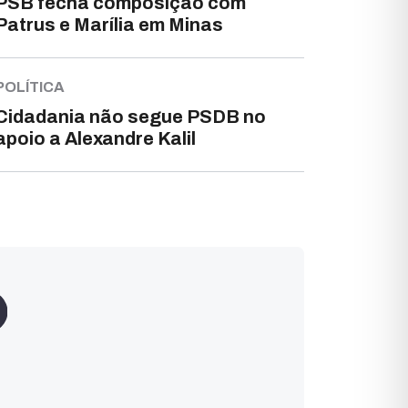
PSB fecha composição com
Patrus e Marília em Minas
POLÍTICA
Cidadania não segue PSDB no
apoio a Alexandre Kalil