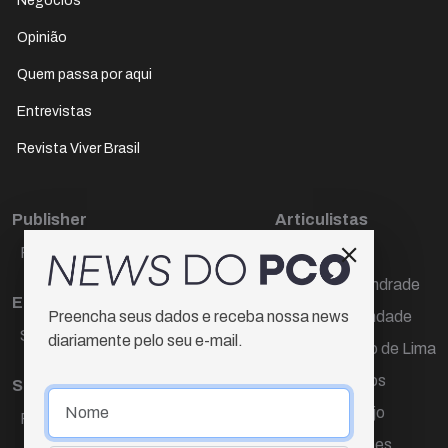
Negócios
Opinião
Quem passa por aqui
Entrevistas
Revista Viver Brasil
Publisher
Articulistas
Paulo Cesar de Oliveira
Décio Freire
Dr Marcos Andrade
Editora Chefe
Hamilton Trindade
Preencha seus dados e receba nossa news
Sueli Cotta
diariamente pelo seu e-mail.
Igor Carvalho de Lima
Mario Campos
Sub-editora
Renata Araújo
Raquel Ayres
Wagner Gomes