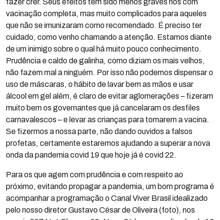
fazer crer. Seus efeitos têm sido menos graves nos com
vacinação completa, mas muito complicados para aqueles
que não se imunizaram como recomendado. É preciso ter
cuidado, como venho chamando a atenção. Estamos diante
de um inimigo sobre o qual há muito pouco conhecimento.
Prudência e caldo de galinha, como diziam os mais velhos,
não fazem mal a ninguém. Por isso não podemos dispensar o
uso de máscaras, o hábito de lavar bem as mãos e usar
álcool em gel além, é claro de evitar aglomerações – fizeram
muito bem os governantes que já cancelaram os desfiles
carnavalescos – e levar as crianças para tomarem a vacina.
Se fizermos a nossa parte, não dando ouvidos a falsos
profetas, certamente estaremos ajudando a superar a nova
onda da pandemia covid 19 que hoje já é covid 22.
Para os que agem com prudência e com respeito ao
próximo, evitando propagar a pandemia, um bom programa é
acompanhar a programação o Canal Viver Brasil idealizado
pelo nosso diretor Gustavo César de Oliveira (foto), nos