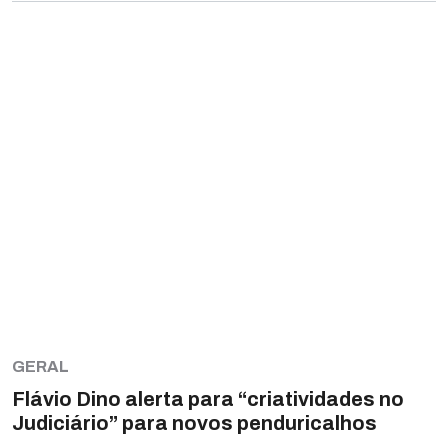
GERAL
Flávio Dino alerta para “criatividades no
Judiciário” para novos penduricalhos