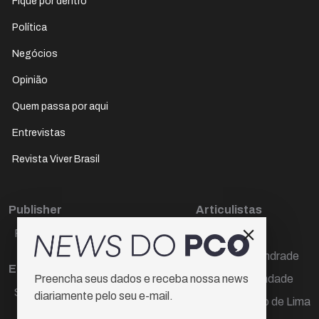
Fique por dentro
Política
Negócios
Opinião
Quem passa por aqui
Entrevistas
Revista Viver Brasil
Publisher
Articulistas
Paulo Cesar de Oliveira
Décio Freire
Dr Marcos Andrade
Editora Chefe
Hamilton Trindade
Preencha seus dados e receba nossa news
Sueli Cotta
diariamente pelo seu e-mail.
Igor Carvalho de Lima