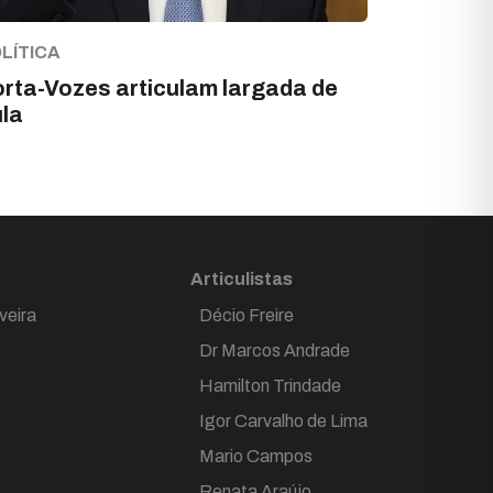
LÍTICA
rta-Vozes articulam largada de
la
Articulistas
veira
Décio Freire
Dr Marcos Andrade
Hamilton Trindade
Igor Carvalho de Lima
Mario Campos
Renata Araújo