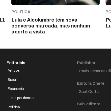
POLÍTICA
PO
11
Lula e Alcolumbre têm nova
Po
conversa marcada, mas nenhum
Lu
acerto à vista
Editoriais
Publisher
Artigos
Paulo Cesar de Oli
Brasil
Editora Chefe
Economia
Sueli Cotta
Fique por dentro
Sub-editora
Política