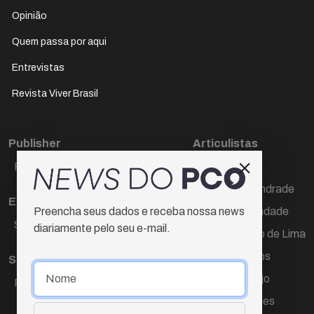
Opinião
Quem passa por aqui
Entrevistas
Revista Viver Brasil
Publisher
Articulistas
Paulo Cesar de Oliveira
Décio Freire
Dr Marcos Andrade
Editora Chefe
Hamilton Trindade
Preencha seus dados e receba nossa news
Sueli Cotta
diariamente pelo seu e-mail.
Igor Carvalho de Lima
Mario Campos
Sub-editora
Renata Araújo
Raquel Ayres
Wagner Gomes