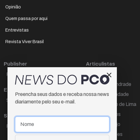
Opinião
Quem passa por aqui
Entrevistas
Revista Viver Brasil
Publisher
Articulistas
Paulo Cesar de Oliveira
Décio Freire
Dr Marcos Andrade
Editora Chefe
Hamilton Trindade
Preencha seus dados e receba nossa news
Sueli Cotta
diariamente pelo seu e-mail.
Igor Carvalho de Lima
Mario Campos
Sub-editora
Renata Araújo
Raquel Ayres
Wagner Gomes