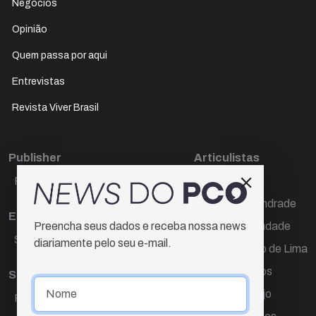
Negócios
Opinião
Quem passa por aqui
Entrevistas
Revista Viver Brasil
Publisher
Articulistas
Paulo Cesar de Oliveira
Décio Freire
Dr Marcos Andrade
Editora Chefe
Hamilton Trindade
Preencha seus dados e receba nossa news
Sueli Cotta
diariamente pelo seu e-mail.
Igor Carvalho de Lima
Mario Campos
Sub-editora
Renata Araújo
Raquel Ayres