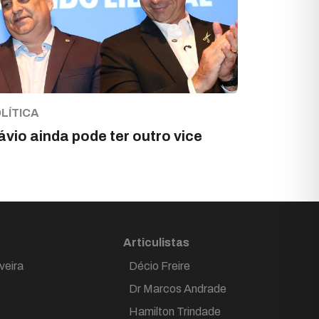
LÍTICA
ávio ainda pode ter outro vice
Articulistas
veira
Décio Freire
Dr Marcos Andrade
Hamilton Trindade