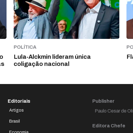
POLÍTICA
PO
ho
Lula-Alckmin lideram única
Fl
as
coligação nacional
Editoriais
Publisher
Artigos
Paulo Cesar de Oli
Brasil
Editora Chefe
Economia