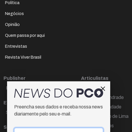
Política
Negócios
Opinião
Quem passa por aqui
Entrevistas
Revista Viver Brasil
Publisher
Articulistas
Paulo Cesar de Oliveira
Décio Freire
Dr Marcos Andrade
Editora Chefe
Hamilton Trindade
Preencha seus dados e receba nossa news
Sueli Cotta
diariamente pelo seu e-mail.
Igor Carvalho de Lima
Mario Campos
Sub-editora