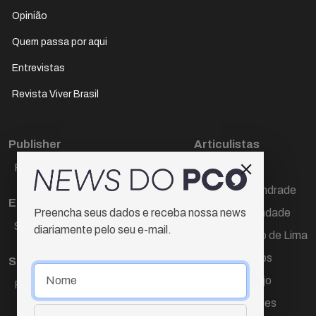
Opinião
Quem passa por aqui
Entrevistas
Revista Viver Brasil
Publisher
Articulistas
Paulo Cesar de Oliveira
Décio Freire
Dr Marcos Andrade
Editora Chefe
Hamilton Trindade
Preencha seus dados e receba nossa news
Sueli Cotta
diariamente pelo seu e-mail.
Igor Carvalho de Lima
Mario Campos
Sub-editora
Renata Araújo
Raquel Ayres
Wagner Gomes