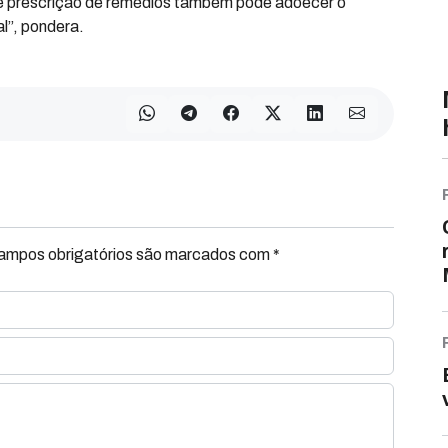
e prescrição de remédios também pode adoecer o
l”, pondera.
Campos obrigatórios são marcados com *