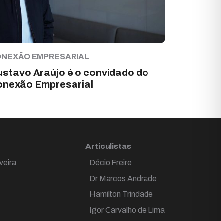
NEXÃO EMPRESARIAL
stavo Araújo é o convidado do
onexão Empresarial
Articulistas
veira
Décio Freire
Dr Marcos Andrade
Hamilton Trindade
Igor Carvalho de Lima