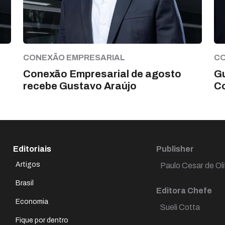
CONEXÃO EMPRESARIAL
CO
Conexão Empresarial de agosto
Gu
recebe Gustavo Araújo
C
Editoriais
Publisher
Artigos
Paulo Cesar de Oli
Brasil
Editora Chefe
Economia
Sueli Cotta
Fique por dentro