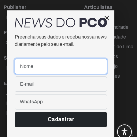
Publisher
Articulistas
Paulo Cesar de Oliveira
Décio Freire
Dr Marcos Andrade
Editora Chefe
Hamilton Trindade
Preencha seus dados e receba nossa news
Sueli Cotta
diariamente pelo seu e-mail.
Igor Carvalho de Lima
Mario Campos
Sub-editora
Renata Araújo
Raquel Ayres
Wagner Gomes
Equipe
Ana Lúcia Cortez
Eliane Hardy
Fernando Torres