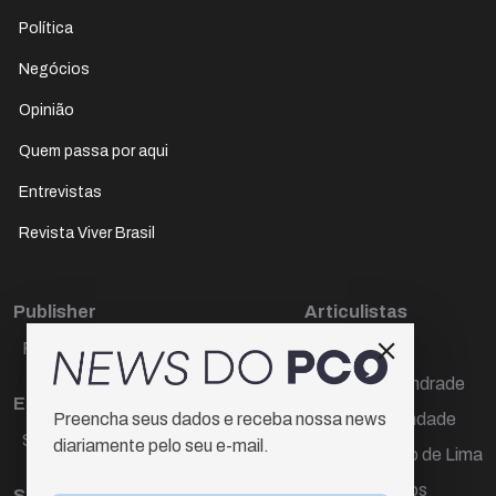
Política
Negócios
Opinião
Quem passa por aqui
Entrevistas
Revista Viver Brasil
Publisher
Articulistas
Paulo Cesar de Oliveira
Décio Freire
Dr Marcos Andrade
Editora Chefe
Hamilton Trindade
Preencha seus dados e receba nossa news
Sueli Cotta
diariamente pelo seu e-mail.
Igor Carvalho de Lima
Mario Campos
Sub-editora