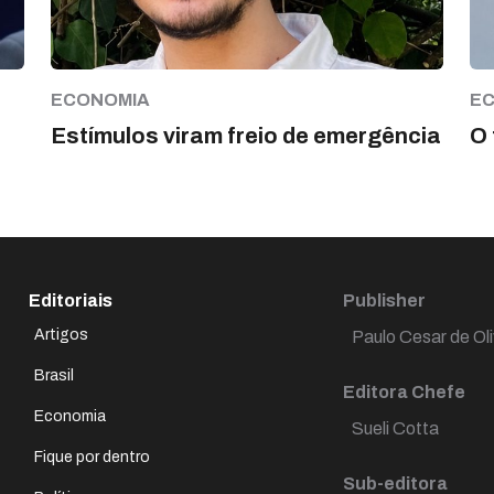
ECONOMIA
E
Estímulos viram freio de emergência
O 
Editoriais
Publisher
Artigos
Paulo Cesar de Oli
Brasil
Editora Chefe
Economia
Sueli Cotta
Fique por dentro
Sub-editora