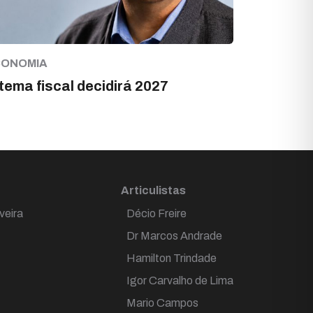
CONOMIA
tema fiscal decidirá 2027
Articulistas
veira
Décio Freire
Dr Marcos Andrade
Hamilton Trindade
Igor Carvalho de Lima
Mario Campos