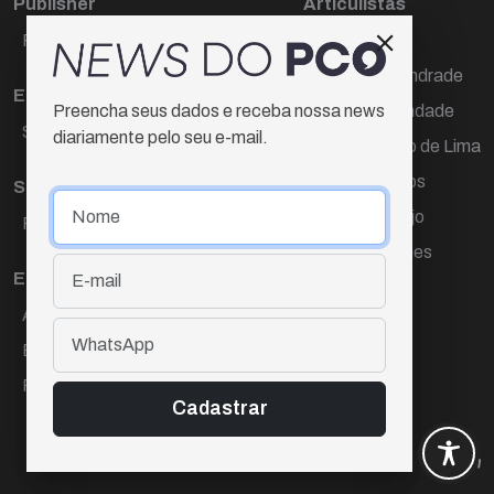
Publisher
Articulistas
Paulo Cesar de Oliveira
Décio Freire
Dr Marcos Andrade
Editora Chefe
Hamilton Trindade
Preencha seus dados e receba nossa news
Sueli Cotta
diariamente pelo seu e-mail.
Igor Carvalho de Lima
Mario Campos
Sub-editora
Renata Araújo
Raquel Ayres
Wagner Gomes
Equipe
Ana Lúcia Cortez
Eliane Hardy
Fernando Torres