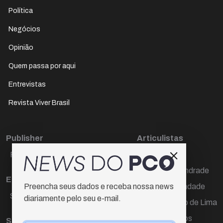
Política
Negócios
Opinião
Quem passa por aqui
Entrevistas
Revista Viver Brasil
Publisher
Articulistas
Paulo Cesar de Oliveira
Décio Freire
Dr Marcos Andrade
Editora Chefe
Hamilton Trindade
Preencha seus dados e receba nossa news
Sueli Cotta
diariamente pelo seu e-mail.
Igor Carvalho de Lima
Mario Campos
Sub-editora