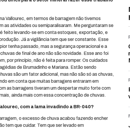
a Vallourec, em termos de barragem não tivemos
m as atividades ou semiparalisaram. Me perguntaram se
o é feito levando-se em conta estoques, exportação, e
produção. Já a vigilância tem que ser constante. Esse
pior tenha passado, mas a segurança operacional e a
chuvas de final de ano não são novidade. Esse ano foi
, por princípio, não é feita para romper. Os cuidados
agédias de Brumadinho e Mariana. Estão sendo
huvas são um fator adicional, mas não são só as chuvas,
vando em conta que muitas barragens entraram em
om as barragens tiveram um despertar muito forte com
 mais, ainda mais com essa concentração de chuvas.
Valourec, com a lama invadindo a BR-040?
barragem, o excesso de chuva acabou fazendo encher
não tem que cuidar. Tem que ser levado em