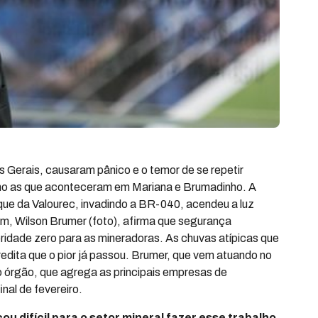
 Gerais, causaram pânico e o temor de se repetir
mo as que aconteceram em Mariana e Brumadinho. A
ue da Valourec, invadindo a BR-040, acendeu a luz
m, Wilson Brumer (foto), afirma que segurança
ridade zero para as mineradoras. As chuvas atípicas que
dita que o pior já passou. Brumer, que vem atuando no
o órgão, que agrega as principais empresas de
inal de fevereiro.
ou difícil para o setor mineral fazer esse trabalho