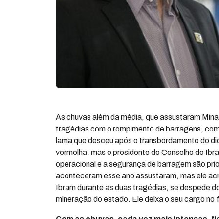
As chuvas além da média, que assustaram Minas
tragédias com o rompimento de barragens, co
lama que desceu após o transbordamento do diq
vermelha, mas o presidente do Conselho do Ibra
operacional e a segurança de barragem são prio
aconteceram esse ano assustaram, mas ele acre
Ibram durante as duas tragédias, se despede d
mineração do estado. Ele deixa o seu cargo no f
Com as chuvas, cada vez mais intensas, fic