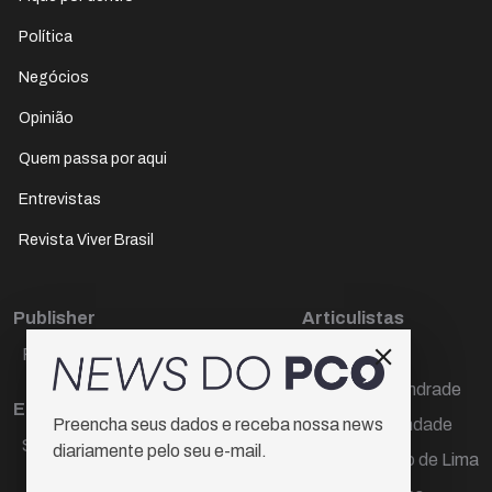
Política
Negócios
Opinião
Quem passa por aqui
Entrevistas
Revista Viver Brasil
Publisher
Articulistas
Paulo Cesar de Oliveira
Décio Freire
Dr Marcos Andrade
Editora Chefe
Hamilton Trindade
Preencha seus dados e receba nossa news
Sueli Cotta
diariamente pelo seu e-mail.
Igor Carvalho de Lima