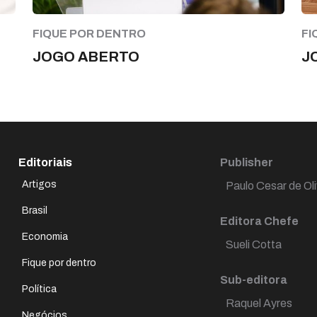
FIQUE POR DENTRO
FI
JOGO ABERTO
J
Editoriais
Publisher
Artigos
Paulo Cesar de Oli
Brasil
Editora Chefe
Economia
Sueli Cotta
Fique por dentro
Sub-editora
Política
Raquel Ayres
Negócios