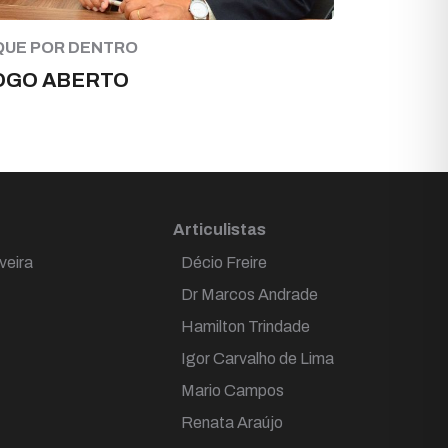
QUE POR DENTRO
OGO ABERTO
Articulistas
veira
Décio Freire
Dr Marcos Andrade
Hamilton Trindade
Igor Carvalho de Lima
Mario Campos
Renata Araújo