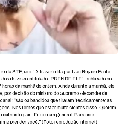
tro do STF, sim.” A frase é dita por Ivan Rejane Fonte
gundos do vídeo intitulado “PRENDE ELE”, publicado no
7 horas da manhã de ontem. Ainda durante a manhã, ele
te, por decisão do ministro do Supremo Alexandre de
canal: “são os bandidos que tiraram ‘tecnicamente’ as
ições. Nós temos que estar muito cientes disso. Querem
civil neste país. Eu sou um general. Para esse
i me prender você.” (Foto reprodução internet)