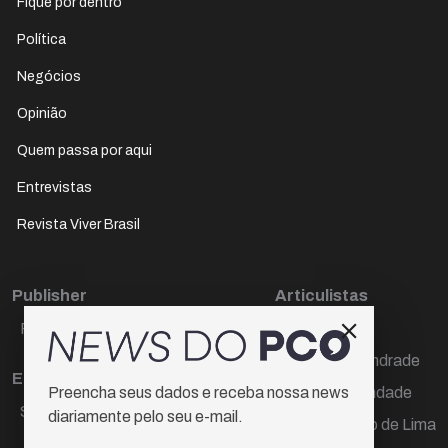
Fique por dentro
Política
Negócios
Opinião
Quem passa por aqui
Entrevistas
Revista Viver Brasil
Publisher
Articulistas
Paulo Cesar de Oliveira
Décio Freire
Dr Marcos Andrade
Editora Chefe
Hamilton Trindade
Preencha seus dados e receba nossa news
Sueli Cotta
diariamente pelo seu e-mail.
Igor Carvalho de Lima