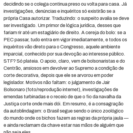
decidindo se o colega continua preso ou volta para casa. Já
investigações, denúncias e inquéritos só existirão se a
própria Casa autorizar. Traduzindo: o suspeito avalia se deve
ser investigado. Um primor de lógica jurídica, desses que
fariam rir até um estagiário de direito. A cereja do bolo: se a
PEC passar, tudo entra em vigor imediatamente, e todos os
inquéritos vão direto para o Congresso, aquele ambiente
imparcial, conhecido por sua devoção ao interesse público.
STF? Só plateia. O apoio, claro, vem de bolsonaristas e do
Centrão, ansiosos em devolver ao Supremo a condição de
corte decorativa, depois que ele se arvorou em poder
legislador. Motivos não faltam: o julgamento de Jair
Bolsonaro (foto/reprodução internet), investigações de
emendas turbinadas e o receio de que o fio da navalha da
Justiça corte onde mais dói. Em resumo, é a consagração
da autoblindagem: o Brasil segue sendo o único zoológico
do mundo onde os bichos fazem as regras da própria jaula —
e ainda reclamam da chave estar nas mãos de alguém que
não seja eles.