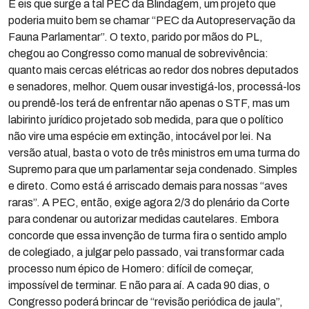
E eis que surge a tal PEC da Blindagem, um projeto que
poderia muito bem se chamar “PEC da Autopreservação da
Fauna Parlamentar”. O texto, parido por mãos do PL,
chegou ao Congresso como manual de sobrevivência:
quanto mais cercas elétricas ao redor dos nobres deputados
e senadores, melhor. Quem ousar investigá-los, processá-los
ou prendê-los terá de enfrentar não apenas o STF, mas um
labirinto jurídico projetado sob medida, para que o político
não vire uma espécie em extinção, intocável por lei. Na
versão atual, basta o voto de três ministros em uma turma do
Supremo para que um parlamentar seja condenado. Simples
e direto. Como está é arriscado demais para nossas “aves
raras”. A PEC, então, exige agora 2/3 do plenário da Corte
para condenar ou autorizar medidas cautelares. Embora
concorde que essa invenção de turma fira o sentido amplo
de colegiado, a julgar pelo passado, vai transformar cada
processo num épico de Homero: difícil de começar,
impossível de terminar. E não para aí. A cada 90 dias, o
Congresso poderá brincar de “revisão periódica de jaula”,