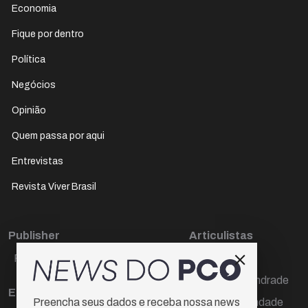
Economia
Fique por dentro
Política
Negócios
Opinião
Quem passa por aqui
Entrevistas
Revista Viver Brasil
Publisher
Articulistas
Paulo Cesar de Oliveira
Décio Freire
Dr Marcos Andrade
Editora Chefe
Hamilton Trindade
Preencha seus dados e receba nossa news